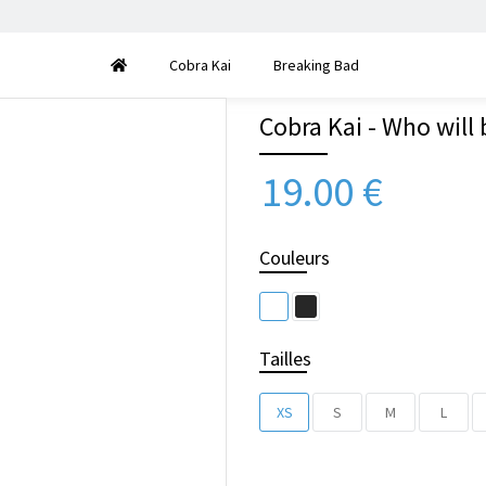
Cobra Kai
Breaking Bad
Cobra Kai - Who will 
19.00
€
Couleurs
Tailles
XS
S
M
L