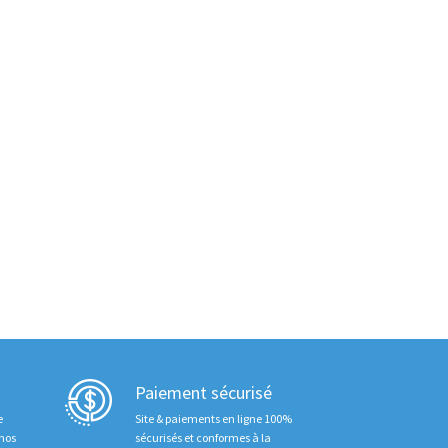
Paiement sécurisé
e
Site & paiements en ligne 100%
 nos
sécurisés et conformes à la