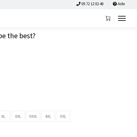
09 72 12 02 40
Aide
be the best?
XL
XXL
XXXL
4XL
5XL