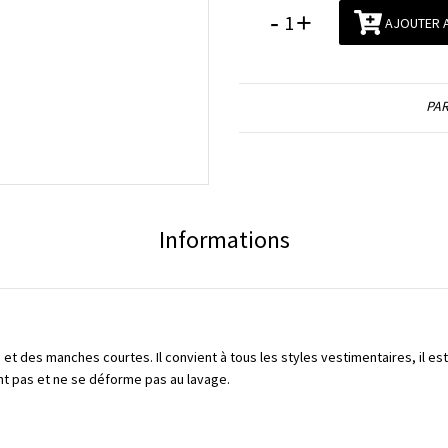
-
+
AJOUTER A
PAR
Informations
et des manches courtes. Il convient à tous les styles vestimentaires, il es
eint pas et ne se déforme pas au lavage.