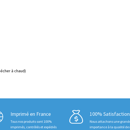
écher à chaud)
Imprimé en France
100% Satisfaction
Tous nos produits sont 100%
Nous attachons une grand
imprimés, contrôlés et expédiés
importance à la qualité de