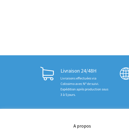
Livraison 24/48H
Livraisons effectuées via
Colissimo avec N° de suivi.
Expédition après production sous
3 à 5 jours.
A propos