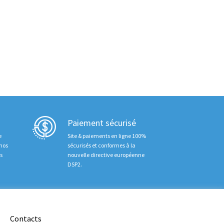
Paiement sécurisé
e
Site & paiements en ligne 100%
 nos
sécurisés et conformes à la
ts
nouvelle directive européenne
DSP2.
Contacts