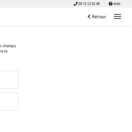
09 72 12 02 40
Aide
Retour
es champs
re la